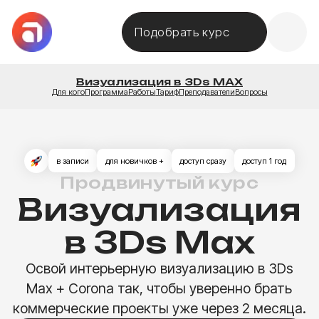
Подобрать курс
Визуализация в 3Ds MAX
Для кого
Программа
Работы
Тариф
Преподаватели
Вопросы
в записи
для новичков +
доступ сразу
доступ 1 год
Продвинутый курс
Визуализация
в 3Ds Max
Освой интерьерную визуализацию в 3Ds
Max + Corona так, чтобы уверенно брать
коммерческие проекты уже через 2 месяца.
Присоединиться
Смотреть программу