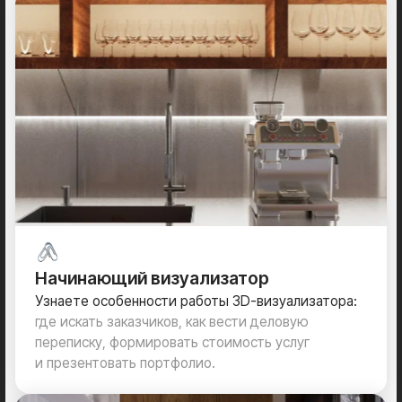
Результат после
курса
Результат
— системная работа в связке
3Ds Max + Corona;
— >3 проектов в портфолио;
— создание уникальной библиотеки
3D - моделей и текстур;
— первые шаги в карьере 3D-
визуализатора;