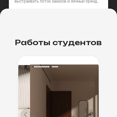
→ Профессия 3D-визуализатора
Дополнительно внутри:
→ Методички по работе с инструментами 3Ds Max
→ Библиотека материалов
→ Подборки креативных интерьеров
для насмотренности
→ Шаблон коммерческого предложения
для заказчиков
→ Шаблоны для портфолио
→ Ресурсы для публикации портфолио
→ Библиотека уникальных 3D-моделей
14.990 ₽
23.990 ₽
полная стоимость тарифа
3.745 ₽ / месяц
сумма платежа при рассрочке* на 4 месяца
*рассрочка возможна через службу заботы
Купить тариф
Задать вопрос