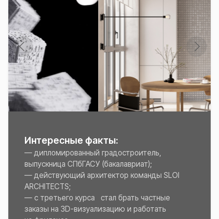
Мастер-классы
Хочу поступить
Сотрудничество
О нас
Ваканасии
Корпоративное обучение
Система лояльности
Система рассрочек
Контакты
+7 (993) 638-37-20
Служба заботы VK
Служба заботы TG
art-brodsky-school@yandex.ru
Служба заботы ПН-ПТ
10:00—20:00 МСК
Документы
Публичная оферта
Политика обработки персональных данных
Образовательная лицензия № Л035-01248-56/04334294
Образовательные программы
ИП Анохина Анастасия Сергеевна 2023−2026