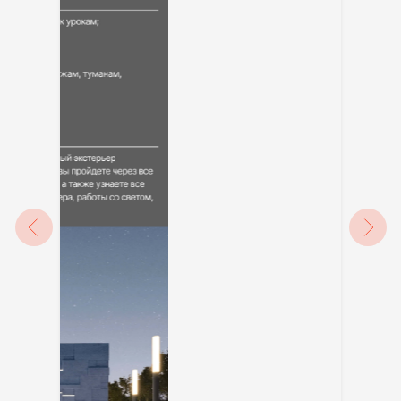
Интересные факты:
— дипломированный градостроитель,
выпускница СПбГАСУ (бакалавриат);
— действующий архитектор команды SLOI
ARCHITECTS;
— с третьего курса стал брать частные
заказы на 3D-визуализацию и работать
на фрилансе;
— продолжает обучение в магистратуре
СПбГАСУ по направлению
«Градостроительство».