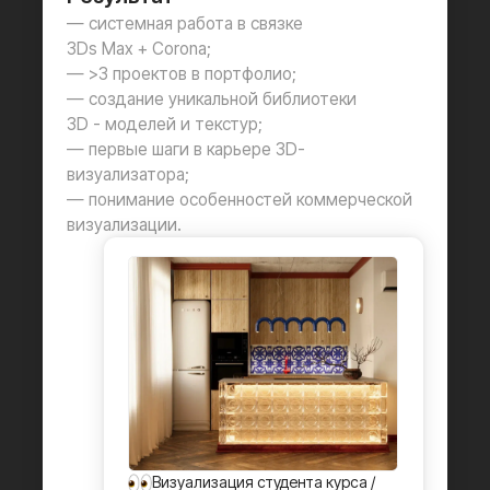
На курсе вы
с нуля освоите программы
,
научитесь сложному 3D-моделированию,
настройке фотореалистичных материалов,
работе со светом и погодными условиями,
продвинутым плагинам и модификаторам,
ускоряющим работу.
3DS MAX + CORONA — самая
универсальная связка
для создания коммерческих
визуализаций
Оптимизировать сцены и ускорять работу
Использовать модификаторы и плагины для моделирования
Настраивать искусственное и естественное освещение
Настраивать фотореалистичные материалы