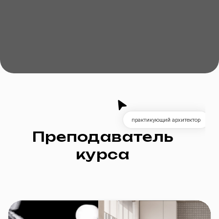
Я ознакомлен (-а) с
Политикой обработки персональных
данных
и даю своё
Согласие
на обработку персональных
данных в целях подготовки заключения и исполнения
договора
Я даю своё
Согласие
на получение информационных
рассылок
Отправить
Продукты
Курсы
Материалы
Продвинутые курсы
Блог
Визуализация в 3Ds MAX
Архитектурное портфолио
Архитектурные подачи
Интенсивы
Интенсив по архитектурной подаче
Интенсив по Revit
Интенсив по нейросетям