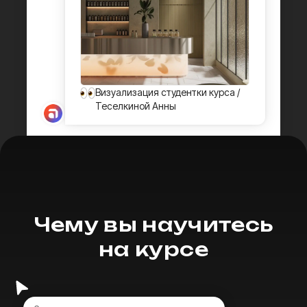
3D-визуализатор
100.000 ₽
Средняя зарплата 3D-визуализатора
в Москве и Санкт-Петербурге*
*по данным hh.ru
Востребованность профессии
3D-визуализаторы
— ценные кадры
на рынке. Большинство архитектурных бюро,
девелоперов и дизайнеров пользуются
услугами таких специалистов на подряде.
Удаленная работа
3D-визуализаторы могут
работать
из любой точки мира,
не привязываясь
к офису, что позволяет самостоятельно
выстраивать поток заказов и личный бренд.
Работы студентов