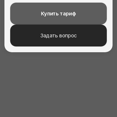
вопросы
Если вы хотите получить
консультацию по своему
архитектурному запросу
или не знаете, какую программу
обучения выбрать, оставьте
заявку — и мы напишем вам
в telegram в течение 24 часов.
+7