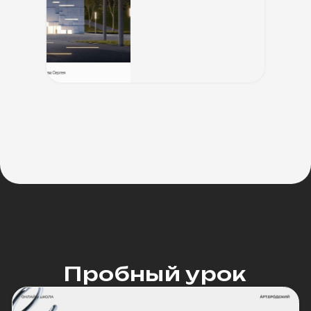
Рогулев Сергей
Архитектор и преподаватель
Остались вопросы?
Значит, необходимо связаться
с отделом заботы.
Отдел заботы
Ваши вопросы