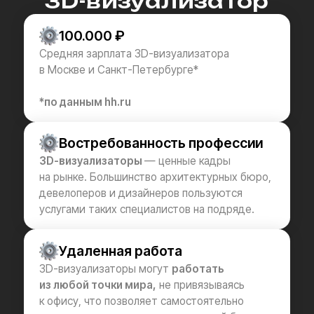
Собери сфой
формат обучения
Тариф
Выбирают чаще!
Самостоятельно
для архитектурных задач
Длительность:
≈ 60 часов практических уроков, вебинаров
Доступ к материалам:
бессрочный
ЧТО ВХОДИТ В ТАРИФ?
60+ уроков в записи:
→ Введение в продвинутый курс
→ Введение в 3DS Max
→ Модификаторы
→ Сплайны
→ Настройка освещения и сцены
→ Материалы и их свойства
→ 3D-модели и плагины
→ Визуализация интерьера
→ Визуализация экстерьера