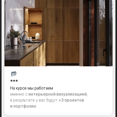
— понимание особенностей коммерческой
визуализации.
Визуализация студента курса /
Пырина Степана
Навыки
— базовые и продвинутые инструменты
моделирования;
— настройка материалов любой сложности,
текстуры и фактуры;
— использование плагинов
и модификаторов для ускорения работы;
— профессиональная работа
с композицией, антуражем и светом;
— постобработка визуализаций
в Photoshop.