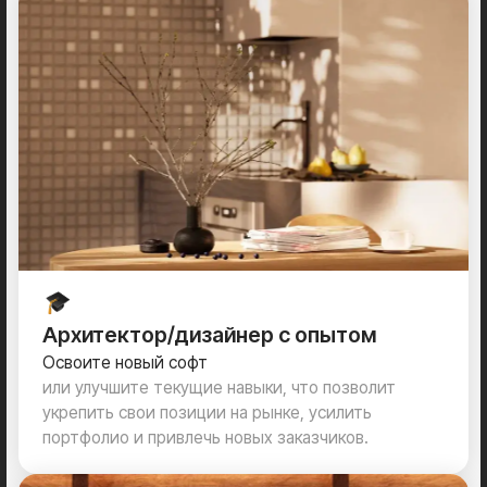
Начинающий визуализатор
Узнаете особенности работы 3D-визуализатора:
где искать заказчиков, как вести деловую
переписку, формировать стоимость услуг
и презентовать портфолио.
***
На курсе мы работаем
именно с
интерьерной визуализацией
,
в результате у вас будут
>3 проектов
в портфолио