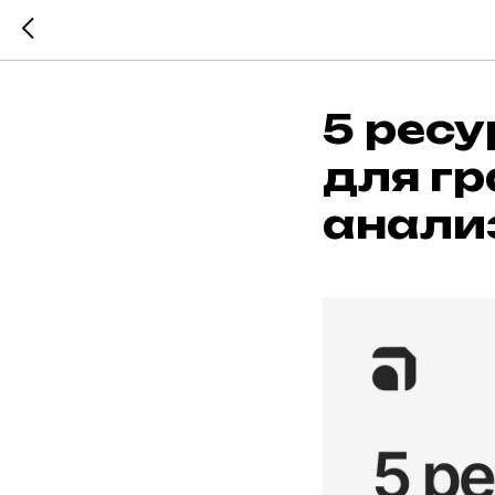
5 ресу
для г
анали